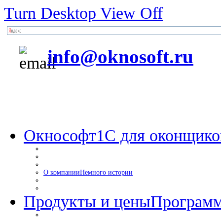
Turn Desktop View Off
info@oknosoft.ru
Окнософт
1С для оконщико
О компании
Немного истории
Продукты и цены
Программ