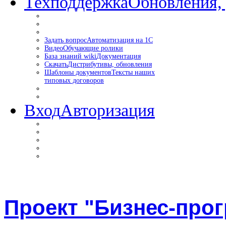
Техподдержка
Обновления,
Задать вопрос
Автоматизация на 1С
Видео
Обучающие ролики
База знаний wiki
Документация
Скачать
Дистрибутивы, обновления
Шаблоны документов
Тексты наших
типовых договоров
Вход
Авторизация
Проект "Бизнес-про