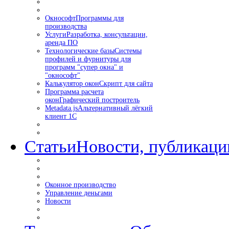
Окнософт
Программы для
производства
Услуги
Разработка, консультации,
аренда ПО
Технологические базы
Системы
профилей и фурнитуры для
программ "супер окна" и
"окнософт"
Калькулятор окон
Скрипт для сайта
Программа расчета
окон
Графический построитель
Metadata.js
Альтернативный лёгкий
клиент 1С
Статьи
Новости, публикаци
Оконное производство
Управление деньгами
Новости