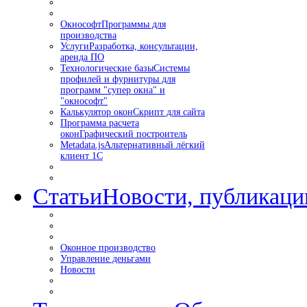
Окнософт
Программы для
производства
Услуги
Разработка, консультации,
аренда ПО
Технологические базы
Системы
профилей и фурнитуры для
программ "супер окна" и
"окнософт"
Калькулятор окон
Скрипт для сайта
Программа расчета
окон
Графический построитель
Metadata.js
Альтернативный лёгкий
клиент 1С
Статьи
Новости, публикаци
Оконное производство
Управление деньгами
Новости