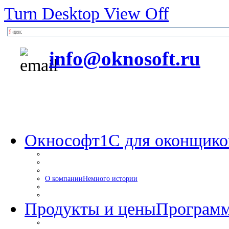
Turn Desktop View Off
info@oknosoft.ru
Окнософт
1С для оконщико
О компании
Немного истории
Продукты и цены
Программ