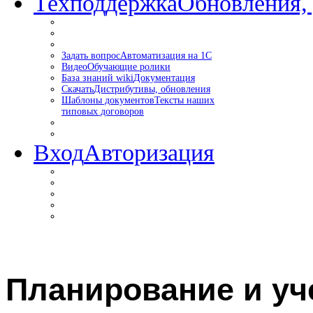
Техподдержка
Обновления,
Задать вопрос
Автоматизация на 1С
Видео
Обучающие ролики
База знаний wiki
Документация
Скачать
Дистрибутивы, обновления
Шаблоны документов
Тексты наших
типовых договоров
Вход
Авторизация
Планирование и уч