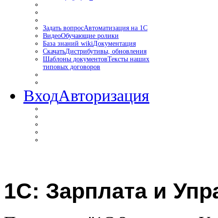
Задать вопрос
Автоматизация на 1С
Видео
Обучающие ролики
База знаний wiki
Документация
Скачать
Дистрибутивы, обновления
Шаблоны документов
Тексты наших
типовых договоров
Вход
Авторизация
1С: Зарплата и Уп