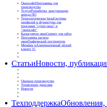
Окнософт
Программы для
производства
Услуги
Разработка, консультации,
аренда ПО
Технологические базы
Системы
профилей и фурнитуры для
программ "супер окна" и
"окнософт"
Калькулятор окон
Скрипт для сайта
Программа расчета
окон
Графический построитель
Metadata.js
Альтернативный лёгкий
клиент 1С
Статьи
Новости, публикаци
Оконное производство
Управление деньгами
Новости
Техподдержка
Обновления,