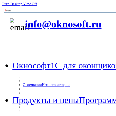
Turn Desktop View Off
info@oknosoft.ru
Окнософт
1С для оконщико
О компании
Немного истории
Продукты и цены
Программ