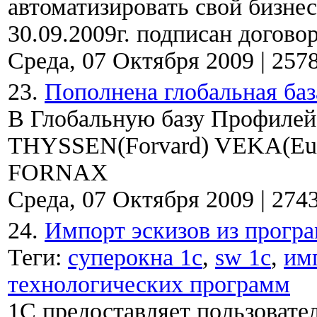
автоматизировать свой бизнес
30.09.2009г. подписан договор
Среда, 07 Октября 2009
|
257
23.
Пополнена глобальная баз
В Глобальную базу Профиле
THYSSEN(Forvard) VEKA(Euroli
FORNAX
Среда, 07 Октября 2009
|
274
24.
Импорт эскизов из прогр
Теги:
суперокна 1с
,
sw 1c
,
им
технологических программ
1С предоставляет пользоват