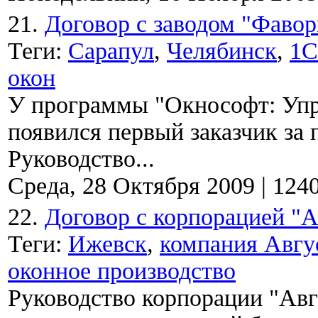
21.
Договор с заводом "Фавор
Теги:
Сарапул
,
Челябинск
,
1С
окон
У программы "Окнософт: Упр
появился первый заказчик за
Руководство...
Среда, 28 Октября 2009
|
124
22.
Договор с корпорацией "А
Теги:
Ижевск
,
компания Авгу
оконное производство
Руководство корпорации "Авг