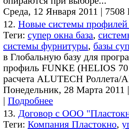
опираются при выборе...
Среда, 12 Января 2011
|
7508
12.
Новые системы профилей 
Теги:
супер окна база
,
систем
системы фурнитуры
,
базы су
в Глобальную базу для прогр
профиль FUNKE (HELIOS 70
расчета ALUTECH Роллета/AR
Понедельник, 28 Марта 2011
|
Подробнее
13.
Договор с ООО "Пласток
Теги:
Компания Пластокно
,
у