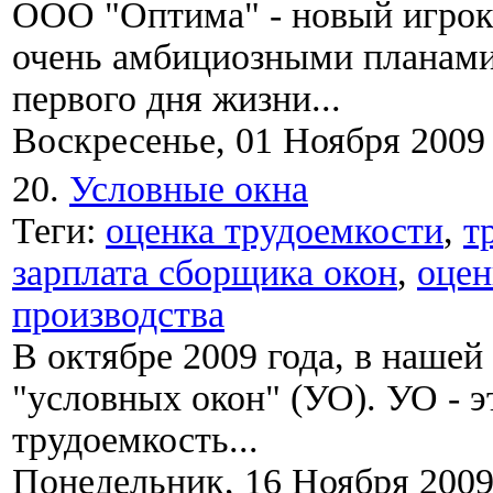
ООО "Оптима" - новый игрок
очень амбициозными планами
первого дня жизни...
Воскресенье, 01 Ноября 2009
20.
Условные окна
Теги:
оценка трудоемкости
,
т
зарплата сборщика окон
,
оцен
производства
В октябре 2009 года, в нашей
"условных окон" (УО). УО - 
трудоемкость...
Понедельник, 16 Ноября 200