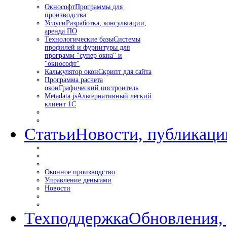
Окнософт
Программы для
производства
Услуги
Разработка, консультации,
аренда ПО
Технологические базы
Системы
профилей и фурнитуры для
программ "супер окна" и
"окнософт"
Калькулятор окон
Скрипт для сайта
Программа расчета
окон
Графический построитель
Metadata.js
Альтернативный лёгкий
клиент 1С
Статьи
Новости, публикаци
Оконное производство
Управление деньгами
Новости
Техподдержка
Обновления,