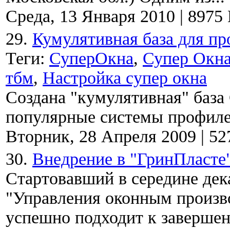
Среда, 13 Января 2010
|
8975
29.
Кумулятивная база для п
Теги:
СуперОкна
,
Супер Окн
тбм
,
Настройка супер окна
Создана "кумулятивная" база
популярные системы профиле
Вторник, 28 Апреля 2009
|
52
30.
Внедрение в "ГринПласте
Стартовавший в середине дек
"Управления оконным произв
успешно подходит к завершен