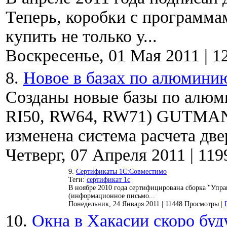
Теперь, коробки с программ
купить не только у...
Воскресенье, 01 Мая 2011
|
1
8.
Новое в базах по алюмини
Созданы новые базы по алю
RI50, RW64, RW71) GUTMANN
изменена система расчета двер
Четверг, 07 Апреля 2011
|
119
9.
Сертификаты 1С:Совместимо
Теги:
сертификат 1с
В ноябре 2010 года сертифицирована сборка "Упр
(информационное письмо...
Понедельник, 24 Января 2011
|
11448 Просмотры
|
10.
Окна в Хакасии скоро буд