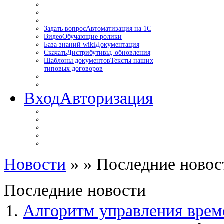
Задать вопрос
Автоматизация на 1С
Видео
Обучающие ролики
База знаний wiki
Документация
Скачать
Дистрибутивы, обновления
Шаблоны документов
Тексты наших
типовых договоров
Вход
Авторизация
Новости
»
» Последние новос
Последние новости
1.
Алгоритм управления врем