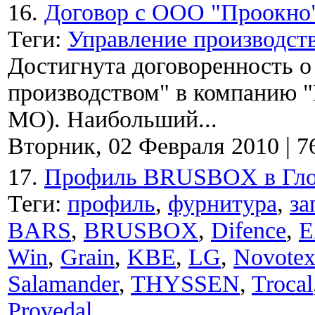
16.
Договор с ООО "Проокно
Теги:
Управление производст
Достигнута договоренность о
производством" в компанию 
МО). Наибольший...
Вторник, 02 Февраля 2010
|
7
17.
Профиль BRUSBOX в Глоб
Теги:
профиль
,
фурнитура
,
за
BARS
,
BRUSBOX
,
Difence
,
E
Win
,
Grain
,
KBE
,
LG
,
Novote
Salamander
,
THYSSEN
,
Trocal
Provedal