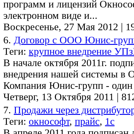
программ и лицензий Окносо
электронном виде и...
Воскресенье, 27 Мая 2012
|
1
6.
Договор с ООО Юнис-груп
Теги:
крупное внедрение УП
В начале октября 2011г. под
внедрения нашей системы в О
Компания Юнис-групп - один и
Четверг, 13 Октября 2011
|
81
7.
Продажи через дистрибуто
Теги:
окнософт
,
прайс
,
1с
В апреле 2011 года подписан 