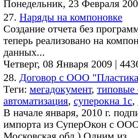
Понедельник, 23 Февраля 20
27.
Наряды на компоновке
Создание отчета без програ
теперь реализовано на компо
данных...
Четверг, 08 Января 2009
|
443
28.
Договор с ООО "Пластика
Теги:
мегадокумент
,
типовые
автоматизация
,
суперокна 1с
,
В начале января, 2010 г. под
импорта из СуперОкон с ООО 
Московская обл.) Одним из...