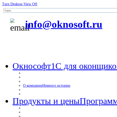
Turn Desktop View Off
info@oknosoft.ru
Окнософт
1С для оконщико
О компании
Немного истории
Продукты и цены
Программ