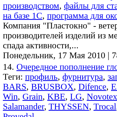
производством
,
файлы для ст
на базе 1С
,
программа для ок
Компания "Пластокно" - вете
производителей изделий из м
спада активности,...
Понедельник, 17 Мая 2010
|
7
14.
Очередное пополнение гл
Теги:
профиль
,
фурнитура
,
за
BARS
,
BRUSBOX
,
Difence
,
E
Win
,
Grain
,
KBE
,
LG
,
Novote
Salamander
,
THYSSEN
,
Trocal
Provedal