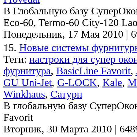
В Глобальную базу СуперОко
Eco-60, Termo-60 City-120 L
Понедельник, 17 Мая 2010
|
6
15.
Новые системы фурнитур
Теги:
настроки для супер око
фурнитура
,
BasicLine Favorit
,
GU Uni-Jet
,
G-LOCK
,
Kale
,
M
Winkhaus
,
Сатурн
В глобальную базу СуперОкон
Favorit
Вторник, 30 Марта 2010
|
648