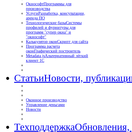
Окнософт
Программы для
производства
Услуги
Разработка, консультации,
аренда ПО
Технологические базы
Системы
профилей и фурнитуры для
программ "супер окна" и
"окнософт"
Калькулятор окон
Скрипт для сайта
Программа расчета
окон
Графический построитель
Metadata.js
Альтернативный лёгкий
клиент 1С
Статьи
Новости, публикаци
Оконное производство
Управление деньгами
Новости
Техподдержка
Обновления,