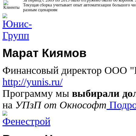
За период с 2009 по 2013 было отгружено около 80 коробок
Текущая сборка учитывает опыт автоматизации большого чи
разным сценариям
Марат Киямов
Финансовый директор ООО "Ю
http://yunis.ru/
Программу мы
выбирали до
на
УПзП от Окнософт
Подро