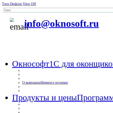
Turn Desktop View Off
info@oknosoft.ru
Окнософт
1С для оконщико
О компании
Немного истории
Продукты и цены
Программ