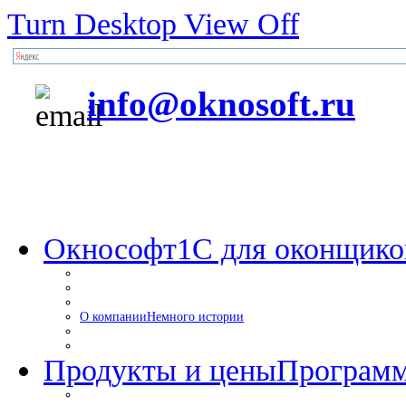
Turn Desktop View Off
info@oknosoft.ru
Окнософт
1С для оконщико
О компании
Немного истории
Продукты и цены
Программ