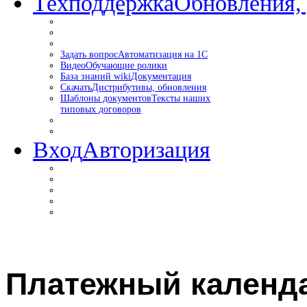
Техподдержка
Обновления,
Задать вопрос
Автоматизация на 1С
Видео
Обучающие ролики
База знаний wiki
Документация
Скачать
Дистрибутивы, обновления
Шаблоны документов
Тексты наших
типовых договоров
Вход
Авторизация
Платежный календа