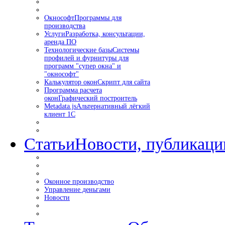
Окнософт
Программы для
производства
Услуги
Разработка, консультации,
аренда ПО
Технологические базы
Системы
профилей и фурнитуры для
программ "супер окна" и
"окнософт"
Калькулятор окон
Скрипт для сайта
Программа расчета
окон
Графический построитель
Metadata.js
Альтернативный лёгкий
клиент 1С
Статьи
Новости, публикаци
Оконное производство
Управление деньгами
Новости